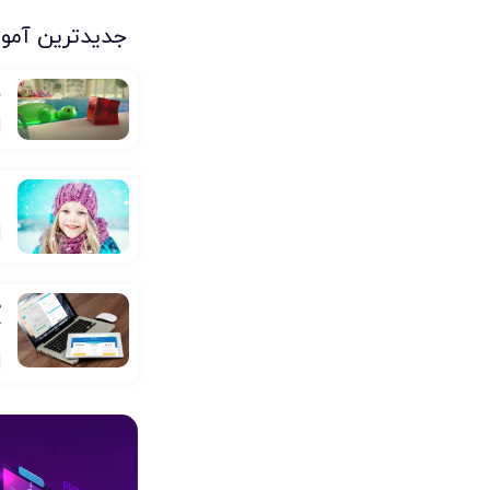
جدیدترین آمو
س
م
گ