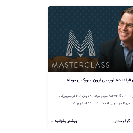
فیلمنامه نویسی ارون سورکین دوبله
آرون سورکین : Aaron Sorkin تاریخ تولد : 9 ژوئن 1961 در نیویورک،
آمریکا مهمترین افتخارات: برنده اسکار بهت...
گرافیستان
بیشتر بخوانید ...