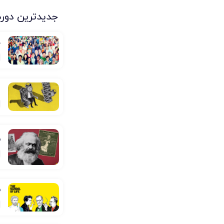
جدیدترین دوره
ج
ا
ف
ف