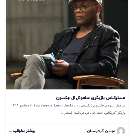
مسترکلاس بازیگری ساموئل ال جکسون
ساموئل لیروی جکسون (انگلیسی: Samuel Leroy Jackson؛ زادهٔ 21 دسامبر 1948)
بازیگر آمریکایی است. او نامزد دریافت افتخارا...
موشن گرافیستان
بیشتر بخوانید ...