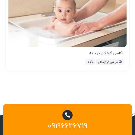
عکاسی کودکان در خانه
موشن گرافیستان
0
09196626719