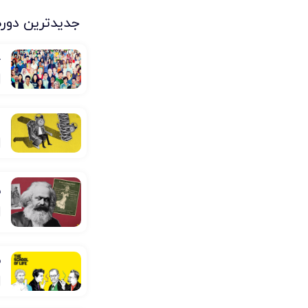
جدیدترین دوره
ج
ا
ف
ف