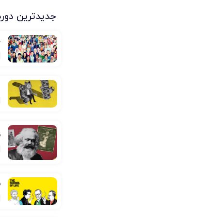
جدیدترین دوره
ج
ا
ف
ف