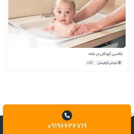
عکاسی کودکان در خانه
موشن گرافیستان
0
09196626719