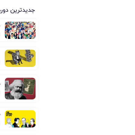
جدیدترین دوره
ج
ا
ف
ف