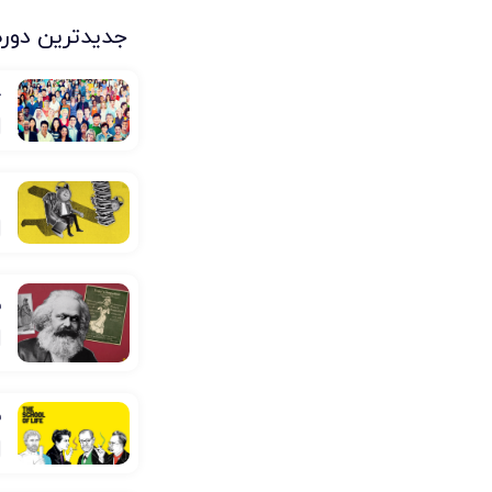
جدیدترین دوره
ج
ا
ف
ف