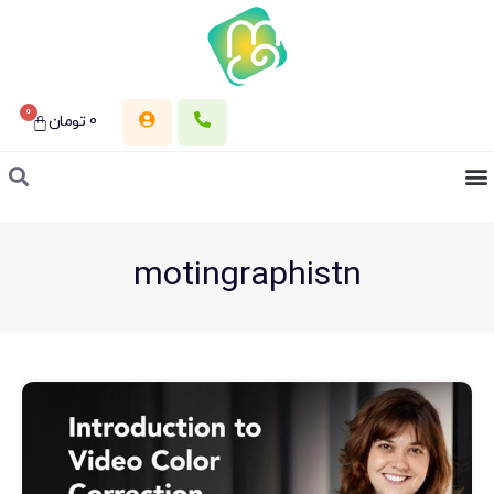
0
0
تومان
motingraphistn