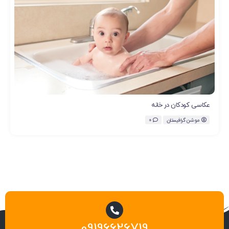
عکاسی کودکان در خانه
موشن گرافیستان
0
09196626719