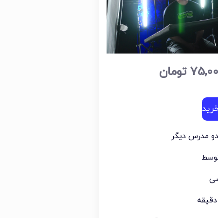
75,0
تومان
رید
دو مدرس دیگر
توسط