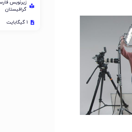
زیرنویس فار
گرافیستان
1 گیگابایت