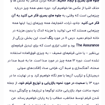
جلوه های بصری و ایجاد محیط
، اضافه کردن عناصر به عکس ها و
حذف اشیا از عکس ها خواهیم کرد. دوره دهم، همه چیز درباره
چیزهایی است که وقتی به
جلوه های بصری فکر می کنید به آن
فکر می کنید
: جادو، ذرات، انفجارها، همه چیزهای زیبا. اینها همه
چیزهایی هستند که می توانید با هزینه اندک یا بدون هزینه در
خانه انجام دهید. درس 11 در مورد
رنگ
است. این بخش بزرگی از
The Assurance
بود و اغلب ابزاری است که برای تبدیل فیلم‌های
بی‌نظیر – یا حتی فیلم‌های ضعیف – به چیزی فوق‌العاده استفاده
نشده است. دوره 12 همه چیز در مورد صدا است. ما به ضبط صدا در
صحنه، آهنگسازی و ضبط آن، طراحی صدا، (افکت‌های صوتی
دیجیتال) و ترکیب آن‌ها با هم نگاه خواهیم کرد. و در نهایت، ما در
دوره 13 با
صحبت در مورد نحوه بازاریابی و توزیع فیلم خود
، از جمله
نحوه ساخت مواد بازاریابی مانند لوگوها و تریلرها، و چگونگی دیده
شدن فیلم توسط مخاطب، مطالب را به پایان خواهیم رساند. من