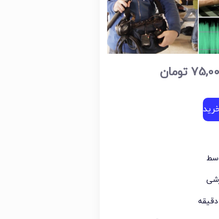
75,0
تومان
رید
وسط