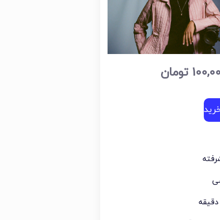
100,0
تومان
رید
رفته