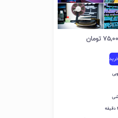
75,0
تومان
رید
بی