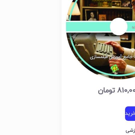
810,0
تومان
رید