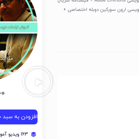
یک فیلمنامه بنویسیم 2 (توسعه شخصیت) + راویت گری و داستان نویسی Abbie Emmons + فیلمنامه سریال
منامه نویسی ارون سورکین دوبله اختصاصی +
00
افزودن به سبد خ
163 ویدیو آموزشی