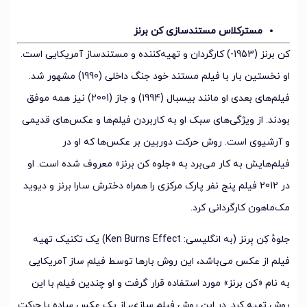
مسترکلاس مستندسازی کن برنز
کن برنز (1953-) کارگردان و تهیه‌کننده و مستندساز آمریکایی است.
او نخستین بار با فیلم مستند خود جنگ داخلی (1990) مشهور شد.
فیلم‌های بعدی او مانند بیسبال (1994) و جاز (2001) نیز همه موفق
بودند. از ویژگی‌های سبک او به کاربردن فیلم‌ها و عکس‌های قدیمی
و آرشیوی است. روش حرکت دوربین بر عکس‌ها که او در
فیلم‌هایش به کار می‌برد به «جلوه کن برنز» معروف شده است. او
در 2012 فیلم پنج نفر پارک مرکزی را همراه دخترش سارا برنز و دیوید
مک‌ماهون کارگردانی کرد.
جلوهٔ کِن بِرنز (به انگلیسی: Ken Burns Effect) یک تکنیک تهیه
فیلم از عکس می‌باشد، این روش بارها توسط فیلم ساز آمریکایی
به نام «کن برنز» مورد استفاده قرار گرفت و او چندین فیلم با این
روش تهیه کرد. در این روش فیلم سازی، از یک عکس ساده با حرکت